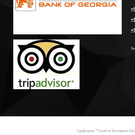
+
+
+
Эк
Турфирма “Travel In European Ge