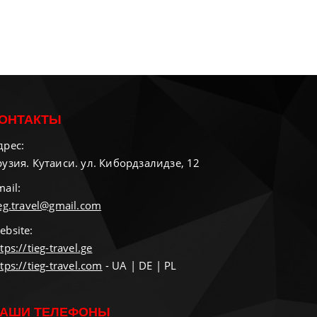
ОНТАКТЫ
дрес:
рузия. Кутаиси. ул. Кибордзалидзе, 12
mail:
ieg.travel@gmail.com
ebsite:
tps://tieg-travel.ge
tps://tieg-travel.com
- UA | DE | PL
АШИ ТЕЛЕФОНЫ