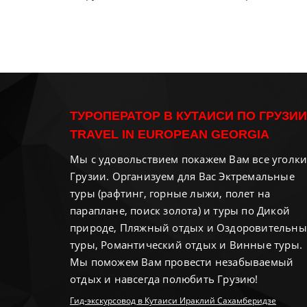
ТУРОПЕРАТОР В КУТАИСИ ПО ГРУЗИИ
TRAVEL IN EUROPEAN GEORGIA
Мы с удовольствием покажем Вам все уголк
Грузии. Организуем для Вас Эктремальные
туры (рафтинг, горные лыжи, полет на
параплане, поиск золота) и туры по Дикой
природе, Пляжный отдых и Оздоровительны
туры, Романтический отдых и Винные туры.
Мы поможем Вам провести незабываемый
отдых и навсегда полюбить Грузию!
Гид-экскурсовод в Кутаиси Ираклий Сахамберидзе