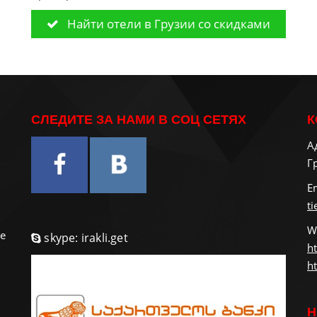
Найти отели в Грузии со скидками
СЛЕДИТЕ ЗА НАМИ В СОЦ СЕТЯХ
К
А
Г
и
E
t
W
е
skype: irakli.get
ht
ht
Н