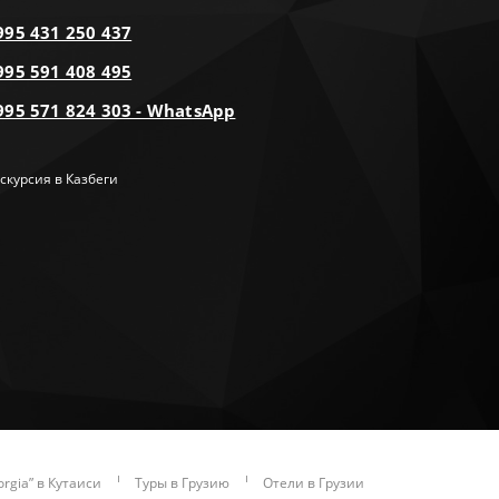
995 431 250 437
995 591 408 495
995 571 824 303 - WhatsApp
скурсия в Казбеги
orgia” в Кутаиси
Туры в Грузию
Отели в Грузии