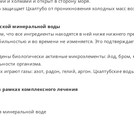
ми и холмами и открыт в сторону моря.
га защищает Цхалтубо от проникновения холодных масс во
бской минеральной воды
ем, что все ингредиенты находятся в ней ниже нижнего п
абильностью и во времени не изменяется. Это подтвержда
ены биологически активные микроэлементы: йод, бром, ма
ьности организма.
 играют газы: азот, радон, гелий, аргон. Цхалтубские вод
 рамках комплексного лечения
в минеральной воде