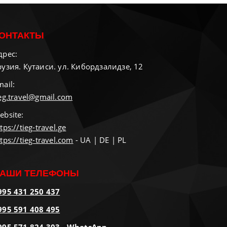
ОНТАКТЫ
дрес:
рузия. Кутаиси. ул. Кибордзалидзе, 12
mail:
ieg.travel@gmail.com
ebsite:
tps://tieg-travel.ge
tps://tieg-travel.com
- UA | DE | PL
АШИ ТЕЛЕФОНЫ
995 431 250 437
995 591 408 495