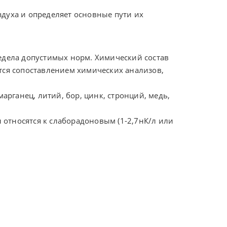
здуха и определяет основные пути их
редела допустимых норм. Химический состав
ется сопоставлением химических анализов,
рганец, литий, бор, цинк, стронций, медь,
ы относятся к слаборадоновым (1-2,7нК/л или