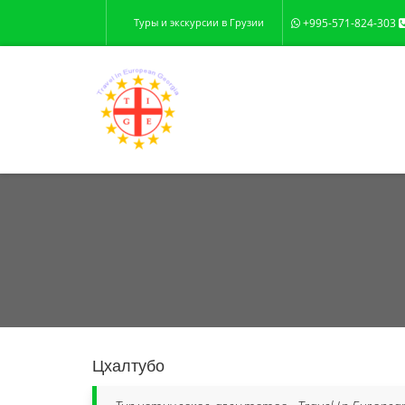
Туры и экскурсии в Грузии
+995-571-824-303
Цхалтубо