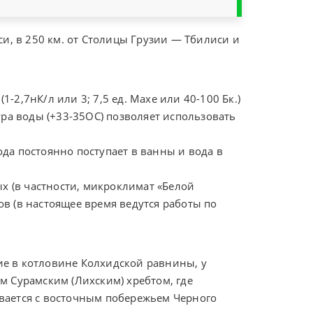
иси, в 250 км. от Столицы Грузии — Тбилиси и
2,7нК/л или 3; 7,5 ед. Махе или 40-100 Бк.)
а воды (+33-35ОС) позволяет использовать
ода постоянно поступает в ванны и вода в
 (в частности, микроклимат «Белой
в (в настоящее время ведутся работы по
ие в котловине Колхидской равнины, у
м Сурамским (Лихским) хребтом, где
вается с восточным побережьем Черного