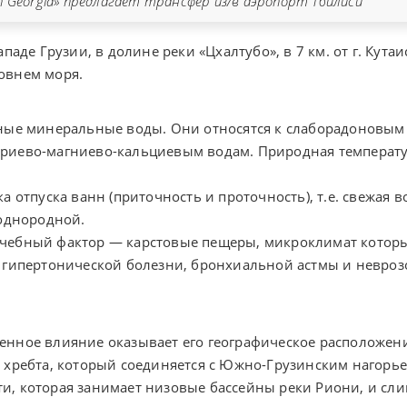
an Georgia» предлагает трансфер из/в аэропорт Тбилиси
паде Грузии, в долине реки «Цхалтубо», в 7 км. от г. Кута
ровнем моря.
ые минеральные воды. Они относятся к слаборадоновым (1-
риево-магниево-кальциевым водам. Природная температур
 отпуска ванн (приточность и проточность), т.е. свежая в
 однородной.
чебный фактор — карстовые пещеры, микроклимат которых
 гипертонической болезни, бронхиальной астмы и неврозо
енное влияние оказывает его географическое расположен
 хребта, который соединяется с Южно-Грузинским нагорье
, которая занимает низовые бассейны реки Риони, и сли