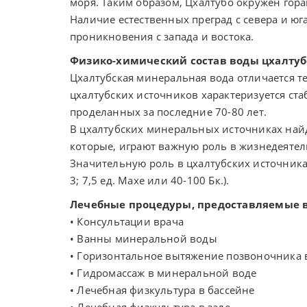
моря. Таким образом, Цхалтубо окружен гора
Наличие естественных преград с севера и ю
проникновения с запада и востока.
Физико-химический состав воды цхалту
Цхалтубская минеральная вода отличается т
цхалтубских источников характеризуется ст
проделанных за последние 70-80 лет.
В цхалтубских минеральных источниках найд
которые, играют важную роль в жизнедеятел
Значительную роль в цхалтубских источниках
3; 7,5 ед. Махе или 40-100 Бк.).
Лечебные процедуры, предоставляемые в
• Консультации врача
• Ванны минеральной воды
• Горизонтальное вытяжение позвоночника 
• Гидромассаж в минеральной воде
• Лечебная физкультура в бассейне