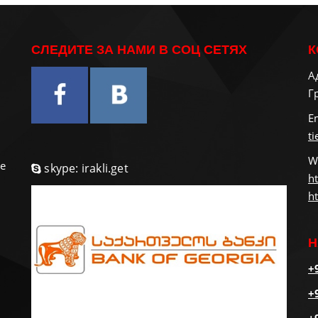
СЛЕДИТЕ ЗА НАМИ В СОЦ СЕТЯХ
К
А
Г
и
E
t
W
е
skype: irakli.get
ht
ht
Н
+
+