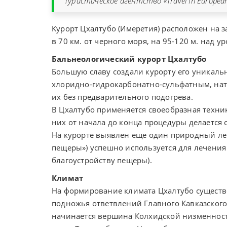
Туристическое агентство «Travel In Europe
Курорт Цхалтубо (Имеретия) расположен на за
в 70 км. от черного моря, на 95-120 м. над у
Бальнеологический курорт Цхалтубо
Большую славу создали курорту его уникальн
хлоридно-гидрокарбонатно-сульфатным, нат
их без предварительного подогрева.
В Цхалтубо применяется своеобразная техника
них от начала до конца процедуры делается
На курорте выявлен еще один природный ле
пещеры») успешно используется для лечения
благоустройству пещеры).
Климат
На формирование климата Цхалтубо существ
подножья ответвлений Главного Кавказского
начинается вершина Колхидской низменности