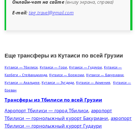
Онлайн-чат на сайте
(внизу экрана, справа)
E-mail:
tieg.travel@gmail.com
Еще трансферы из Кутаиси по всей Грузии
Кутаиси — Тбилиси
,
Кутаиси — Гори
,
Кутаиси — Гудаури
,
Кутаиси —
Казбеги – Стефанцминда
,
Кутаиси — Боржоми
,
Кутаиси — Бакуриани
,
Кутаиси — Ахалцихе
,
Кутаиси — Зугдиди
,
Кутаиси — Армения
,
Кутаиси —
Ереван
Трансферы из Тбилиси по всей Грузии
Аэропорт Тбилиси — город Тбилиси
,
аэропорт
Тбилиси — горнолыжный курорт Бакуриани
,
аэропорт
Тбилиси — горнолыжный курорт Гудаури