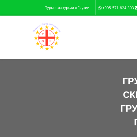
Туры и экскурсии в Грузии
+995-571-824-303
ГР
СК
ГР