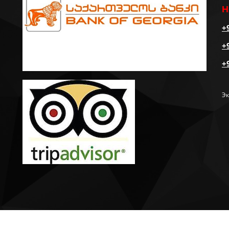
Н
+
+
+
Эк