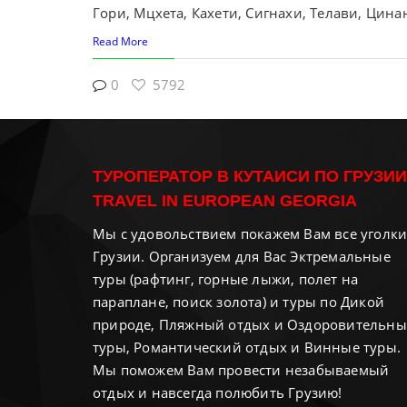
Гори, Мцхета, Кахети, Сигнахи, Телави, Цин
Read More
0
5792
ТУРОПЕРАТОР В КУТАИСИ ПО ГРУЗИИ
TRAVEL IN EUROPEAN GEORGIA
Мы с удовольствием покажем Вам все уголк
Грузии. Организуем для Вас Эктремальные
туры (рафтинг, горные лыжи, полет на
параплане, поиск золота) и туры по Дикой
природе, Пляжный отдых и Оздоровительны
туры, Романтический отдых и Винные туры.
Мы поможем Вам провести незабываемый
отдых и навсегда полюбить Грузию!