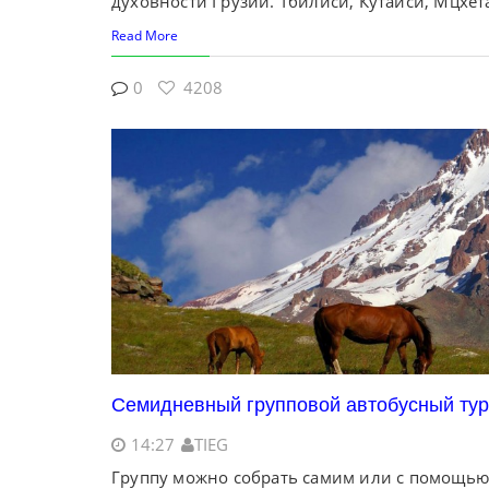
духовности Грузии. Тбилиси, Кутаиси, Мцхет
Read More
0
4208
Семидневный групповой автобусный тур 
14:27
TIEG
Группу можно собрать самим или с помощью