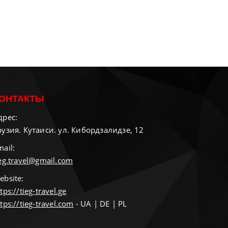
ОНТАКТЫ
дрес:
рузия. Кутаиси. ул. Кибордзалидзе, 12
mail:
ieg.travel@gmail.com
ebsite:
tps://tieg-travel.ge
tps://tieg-travel.com
- UA | DE | PL