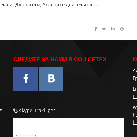
андали, Джавахети, Ахалцихе Длительность…
СЛЕДИТЕ ЗА НАМИ В СОЦ СЕТЯХ
К
А
Г
и
E
t
W
е
skype: irakli.get
ht
ht