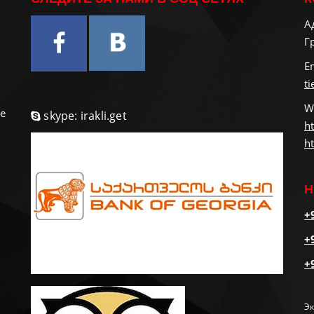
А
Г
и
E
t
W
е
skype: irakli.get
ht
ht
Н
+
+
+
Эк