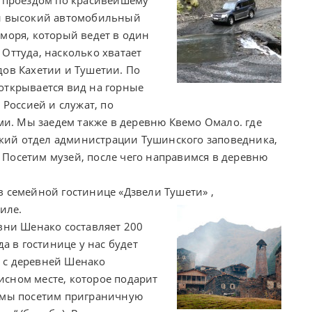
ый высокий автомобильный
 моря, который ведет в один
Оттуда, насколько хватает
дов Кахетии и Тушетии. По
открывается вид на горные
 Россией и служат, по
. Мы заедем также в деревню Квемо Омало. где
кий отдел администрации Тушинского заповедника,
Посетим музей, после чего направимся в деревню
в семейной гостинице «Дзвели Тушети» ,
иле.
вни Шенако составляет 200
да в гостинице у нас будет
 с деревней Шенако
сном месте, которое подарит
о мы посетим приграничную