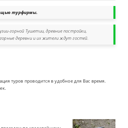
мощью турфирмы.
узии-горной Тушетии, древние постройки,
горные деревни и их жители ждут гостей.
ация туров проводится в удобное для Вас время.
ек.
с проездом по красивейшему