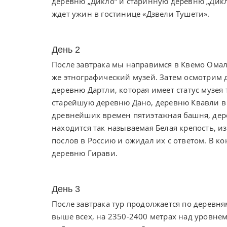
деревню „Дикло“ и старинную деревню „Дикло
ждет ужин в гостинице «Дзвели Тушети».
День 2
После завтрака мы направимся в Квемо Омал
же
этнографический музей. Затем осмотрим 
деревню Дартли, которая имеет статус музея
старейшую деревню Дано, деревню Квавли в 
древнейших времен пятиэтажная башня, дер
находится так называемая Белая крепость, из 
послов в Россию и ожидал их с ответом. В к
деревню Гирави.
День 3
После завтрака тур продолжается по деревн
выше всех, на 2350-2400 метрах над уровне