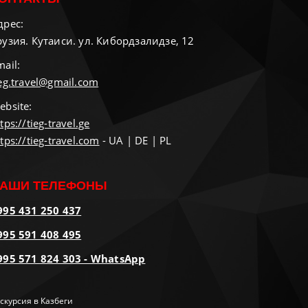
дрес:
рузия. Кутаиси. ул. Кибордзалидзе, 12
mail:
ieg.travel@gmail.com
ebsite:
tps://tieg-travel.ge
tps://tieg-travel.com
- UA | DE | PL
АШИ ТЕЛЕФОНЫ
995 431 250 437
995 591 408 495
995 571 824 303 - WhatsApp
скурсия в Казбеги