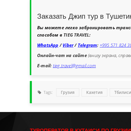
Заказать Джип тур в Тушети
Вы можете легко забронировать транс
способом в
TIEG TRAVEL
:
WhatsApp
/
Viber
/
Telegram
:
+995 571 824 3
Онлайн-чат на сайте
(внизу экрана, справ
E-mail:
tieg.travel@gmail.com
Tags:
Грузия
Кахетия
Тбилис
ТУРОПЕРАТОР В КУТАИСИ ПО ГРУЗИИ