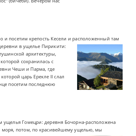
с“ (бичеби). Вечером нас
о и посетим крепость Кесели и расположенный там
деревни в ущелье Пирикити:
 тушинской архитектуры,
которой сохранилась с
евни Чеши и Парма, где
которой царь Ерекле II слал
онце посетим последнюю
ям ущелья Гомецри: деревня Бочорна-расположена
м моря, потом, по красивейшему ущелью, мы