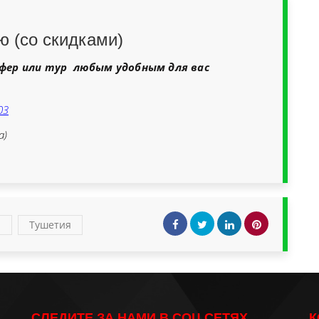
ю (со скидками)
фер или тур любым удобным для вас
03
а)
и
Тушетия
СЛЕДИТЕ ЗА НАМИ В СОЦ СЕТЯХ
К